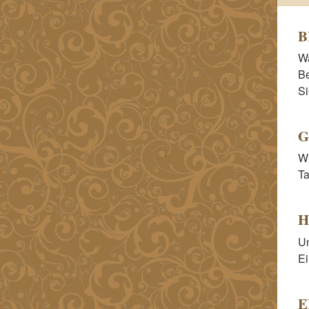
B
Wa
Be
Si
G
Wi
Ta
H
Un
Ei
E