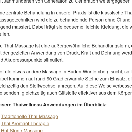
it Jahrhunderten von Generation zu Generation weitergegeben 
ne zentrale Behandlung in unserer Praxis ist die klassische 
ssagetechniken wird die zu behandelnde Person ohne Öl und 
egend massiert. Dabei trägt sie bequeme, leichte Kleidung, die
ellen.
e Thai-Massage ist eine außergewöhnliche Behandlungsform, di
t der gezielten Anwendung von Druck, Kraft und Dehnung wer
d Akupressurpunkte stimuliert.
r die etwas andere Massage in Baden-Württemberg sucht, soll
bei kommen auf rund 60 Grad erwärmte Steine zum Einsatz, di
eichzeitig den Stoffwechsel anregen. Auf diese Weise verbesser
e sondern gleichzeitig auch Giftstoffe effektiver aus dem Körper
nsere Thaiwellness Anwendungen im Überblick:
Traditionelle Thai-Massage
Thai Aromaöl-Therapie
Hot-Stone-Massage