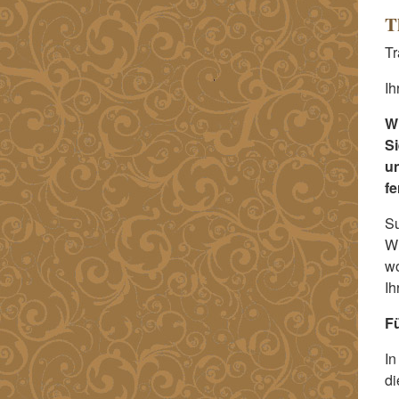
T
Tr
Ih
Wi
Si
un
f
Su
Wü
wo
Ih
F
In
di