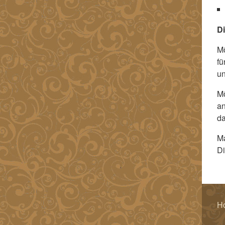
D
Mö
fü
un
Mö
an
da
M
Di
H