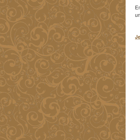
En
un
Je