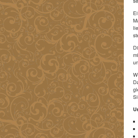
se
Ei
Ma
li
st
Di
mi
un
We
Da
gl
Si
U